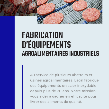
FABRICATION
D’ÉQUIPEMENTS
AGROALIMENTAIRES INDUSTRIELS
Au service de plusieurs abattoirs et
usines agroalimentaires, Lacal fabrique
des équipements en acier inoxydable
depuis plus de 20 ans. Notre mission :
vous aider à gagner en efficacité pour
livrer des aliments de qualité.